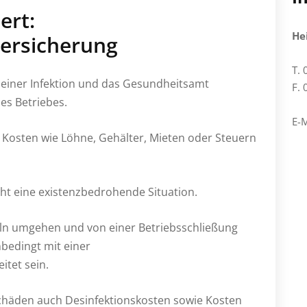
ert:
He
versicherung
T.
 einer Infektion und das Gesundheitsamt
F.
des Betriebes.
E-M
 Kosten wie Löhne, Gehälter, Mieten oder Steuern
teht eine existenzbedrohende Situation.
eln umgehen und von einer Betriebsschließung
nbedingt mit einer
itet sein.
chäden auch Desinfektionskosten sowie Kosten