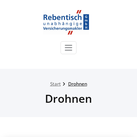
Zum
Inhalt
springen
Rebentisch
Versicherungsmakler
Sie sind bei uns in guten Händen!
Start
Drohnen
Drohnen