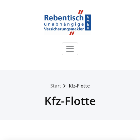
Zum
Inhalt
springen
Rebentisch
Versicherungsmakler
Sie sind bei uns in guten Händen!
Start
Kfz-Flotte
Kfz-Flotte