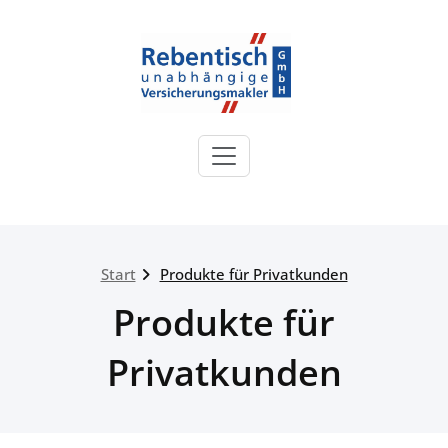
Zum
Inhalt
springen
Rebentisch
Versicherungsmakler
Sie sind bei uns in guten Händen!
Start
Produkte für Privatkunden
Produkte für
Privatkunden