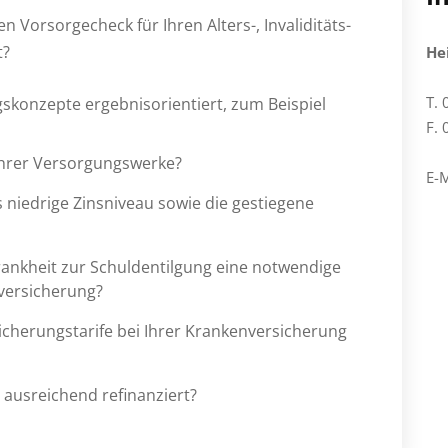
 Vorsorgecheck für Ihren Alters-, Invaliditäts-
t?
He
T.
skonzepte ergebnisorientiert, zum Beispiel
F.
Ihrer Versorgungswerke?
E-M
s niedrige Zinsniveau sowie die gestiegene
Krankheit zur Schuldentilgung eine notwendige
sversicherung?
sicherungstarife bei Ihrer Krankenversicherung
 ausreichend refinanziert?