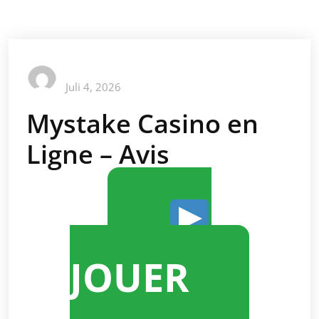
Juli 4, 2026
Mystake Casino en
Ligne – Avis
JOUER