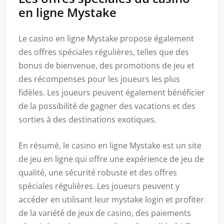
en ligne Mystake
Le casino en ligne Mystake propose également
des offres spéciales régulières, telles que des
bonus de bienvenue, des promotions de jeu et
des récompenses pour les joueurs les plus
fidèles. Les joueurs peuvent également bénéficier
de la possibilité de gagner des vacations et des
sorties à des destinations exotiques.
En résumé, le casino en ligne Mystake est un site
de jeu en ligne qui offre une expérience de jeu de
qualité, une sécurité robuste et des offres
spéciales régulières. Les joueurs peuvent y
accéder en utilisant leur mystake login et profiter
de la variété de jeux de casino, des paiements