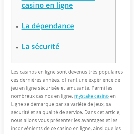
casino en ligne
La dépendance
La sécurité
Les casinos en ligne sont devenus très populaires
ces dernières années, offrant une expérience de
jeu en ligne sécurisée et amusante. Parmi les
nombreux casinos en ligne,
mystake casino
en
Ligne se démarque par sa variété de jeux, sa
sécurité et sa qualité de service. Dans cet article,
nous allons vous présenter les avantages et les
inconvénients de ce casino en ligne, ainsi que les