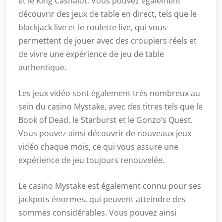
et le King Cashalot. Vous pouvez également
découvrir des jeux de table en direct, tels que le
blackjack live et le roulette live, qui vous
permettent de jouer avec des croupiers réels et
de vivre une expérience de jeu de table
authentique.
Les jeux vidéo sont également très nombreux au
sein du casino Mystake, avec des titres tels que le
Book of Dead, le Starburst et le Gonzo’s Quest.
Vous pouvez ainsi découvrir de nouveaux jeux
vidéo chaque mois, ce qui vous assure une
expérience de jeu toujours renouvelée.
Le casino Mystake est également connu pour ses
jackpots énormes, qui peuvent atteindre des
sommes considérables. Vous pouvez ainsi