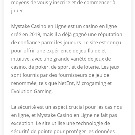
moyens de vous y inscrire et de commencer à
jouer.
Mystake Casino en Ligne est un casino en ligne
créé en 2019, mais il a déjà gagné une réputation
de confiance parmi les joueurs. Le site est conçu
pour offrir une expérience de jeu fluide et
intuitive, avec une grande variété de jeux de
casino, de poker, de sport et de loterie. Les jeux
sont fournis par des fournisseurs de jeu de
renommée, tels que NetEnt, Microgaming et
Evolution Gaming.
La sécurité est un aspect crucial pour les casinos
en ligne, et Mystake Casino en Ligne ne fait pas
exception. Le site utilise une technologie de
sécurité de pointe pour protéger les données