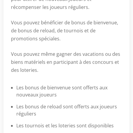
récompenser les joueurs réguliers.
Vous pouvez bénéficier de bonus de bienvenue,
de bonus de reload, de tournois et de
promotions spéciales.
Vous pouvez même gagner des vacations ou des
biens matériels en participant à des concours et
des loteries.
Les bonus de bienvenue sont offerts aux
nouveaux joueurs
Les bonus de reload sont offerts aux joueurs
réguliers
Les tournois et les loteries sont disponibles