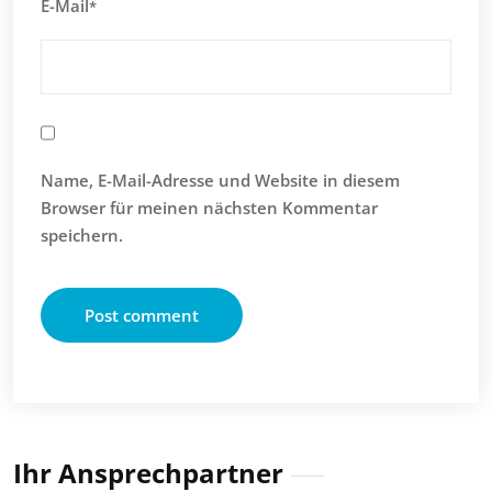
E-Mail
*
Name, E-Mail-Adresse und Website in diesem
Browser für meinen nächsten Kommentar
speichern.
Ihr Ansprechpartner