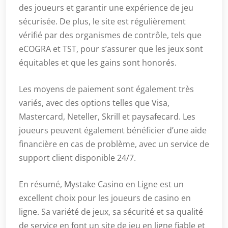
des joueurs et garantir une expérience de jeu
sécurisée. De plus, le site est régulièrement
vérifié par des organismes de contrôle, tels que
eCOGRA et TST, pour s’assurer que les jeux sont
équitables et que les gains sont honorés.
Les moyens de paiement sont également très
variés, avec des options telles que Visa,
Mastercard, Neteller, Skrill et paysafecard. Les
joueurs peuvent également bénéficier d’une aide
financière en cas de problème, avec un service de
support client disponible 24/7.
En résumé, Mystake Casino en Ligne est un
excellent choix pour les joueurs de casino en
ligne. Sa variété de jeux, sa sécurité et sa qualité
de service en font un site de jeu en ligne fiable et