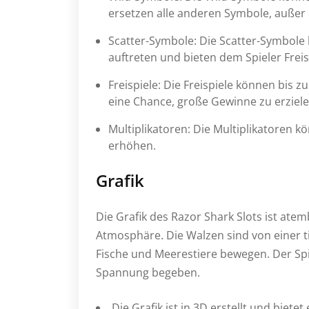
ersetzen alle anderen Symbole, außer
Scatter-Symbole: Die Scatter-Symbole
auftreten und bieten dem Spieler Freis
Freispiele: Die Freispiele können bis 
eine Chance, große Gewinne zu erziele
Multiplikatoren: Die Multiplikatoren 
erhöhen.
Grafik
Die Grafik des Razor Shark Slots ist ate
Atmosphäre. Die Walzen sind von einer t
Fische und Meerestiere bewegen. Der Spie
Spannung begeben.
Die Grafik ist in 3D erstellt und biete