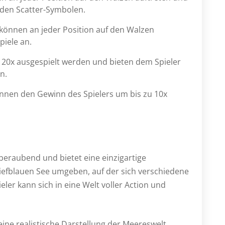
 den Scatter-Symbolen.
 können an jeder Position auf den Walzen
piele an.
zu 20x ausgespielt werden und bieten dem Spieler
n.
können den Gewinn des Spielers um bis zu 10x
mberaubend und bietet eine einzigartige
iefblauen See umgeben, auf der sich verschiedene
ler kann sich in eine Welt voller Action und
t eine realistische Darstellung der Meereswelt.