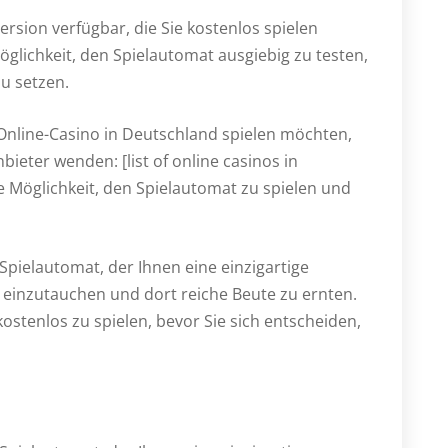
ersion verfügbar, die Sie kostenlos spielen
öglichkeit, den Spielautomat ausgiebig zu testen,
zu setzen.
Online-Casino in Deutschland spielen möchten,
bieter wenden: [list of online casinos in
e Möglichkeit, den Spielautomat zu spielen und
 Spielautomat, der Ihnen eine einzigartige
ee einzutauchen und dort reiche Beute zu ernten.
stenlos zu spielen, bevor Sie sich entscheiden,