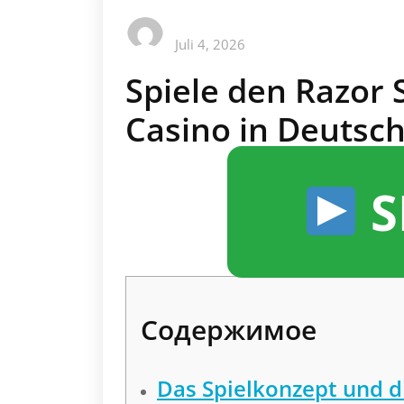
Juli 4, 2026
Spiele den Razor 
Casino in Deutsc
S
Содержимое
Das Spielkonzept und d