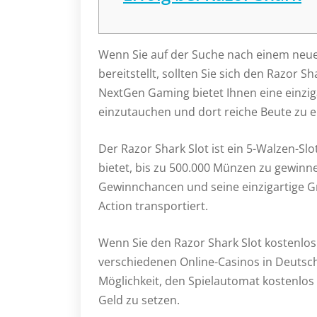
Wenn Sie auf der Suche nach einem neuen
bereitstellt, sollten Sie sich den Razor 
NextGen Gaming bietet Ihnen eine einzigar
einzutauchen und dort reiche Beute zu e
Der Razor Shark Slot ist ein 5-Walzen-Slo
bietet, bis zu 500.000 Münzen zu gewinn
Gewinnchancen und seine einzigartige Gra
Action transportiert.
Wenn Sie den Razor Shark Slot kostenlos
verschiedenen Online-Casinos in Deutschl
Möglichkeit, den Spielautomat kostenlos 
Geld zu setzen.