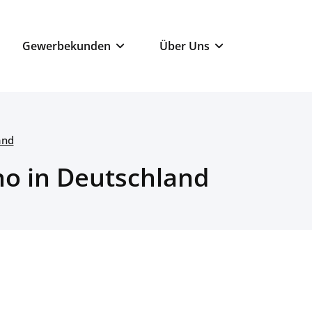
Gewerbekunden
Über Uns
and
no in Deutschland