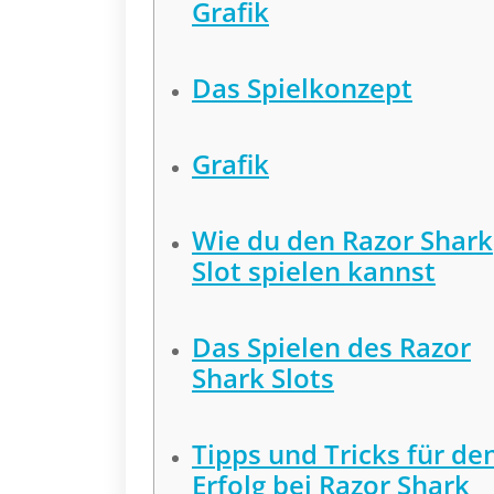
Grafik
Das Spielkonzept
Grafik
Wie du den Razor Shark
Slot spielen kannst
Das Spielen des Razor
Shark Slots
Tipps und Tricks für de
Erfolg bei Razor Shark